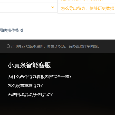
数的待办
开关控制
点击桌面插件右上角[
开启/关闭[显示在24
开启日历插件
按需调整设置选项即
怎么导出待办、便签历史数据
开关控制
首先，请确保您的桌
用微信支付、鸿蒙应用内购买
右键单击图标：使用
App暂不支持导出
在右键菜单中，选择“
间计算）
在PC客户端、使用系
设置开机自动启动：在
问题的操作指引
重考虑
以导出全量的待办、
启。
→ 订单记录
注销账号，注销账号前请先
检查360、腾讯电脑
面
，会员权益将被回收
回费用，请注意查收退款通
→ 自助退款
自助退款
助退款