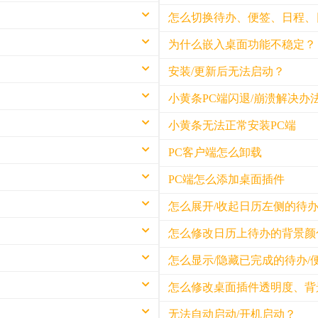
怎么切换待办、便签、日程、
为什么嵌入桌面功能不稳定？
桌面日历、日程清单上
鼠标悬停在桌面插件
显示日期倒数标记
左上角会出现一个清
安装/更新后无法启动？
日期倒数插件
受限于Windows 
点击即可展开清单切
激活
小黄条PC端闪退/崩溃解决办
选择对应的清单即可
显示对应的待办事项
原因
此时使用WIN+D激
放置数量
老版本已陆续停
小黄条无法正常安装PC端
点击任意其他应用的
显示对应的便签
原因
客户端因为升级
本地出现脏数据
PC客户端怎么卸载
单，可以在待办、便签、日
解决办法
小
可以先尝试在系统微
解决办法
安装最新版本
原因：通常是公司电
PC端怎么添加桌面插件
安装最新版本
依次进入到：电脑 
1、在开始菜单中找到
公司IT团队（
依次进入到：电脑 
重新启动应用即
选择卸载即可
怎么展开/收起日历左侧的待
软件安装
重新启动应用即
打开设置界面，进入
2、进入电脑设置
解决办法：
设置开始、结束时间，把待办
看板看板右上角
怎么修改日历上待办的背景颜
进入应用 → 安
联系公司IT团
展开/收起待办列表
鼠标点击系统右
找到小黄条，点
或向公司IT团
的开始、结束时间
点击日历左侧的
怎么显示/隐藏已完成的待办/
添加待办、便签、日
如无法卸载干净，可手动
个人电脑无法安装，请把报
成待办（待办、日程、日期倒
在对应的日程上使用
日期
从日历左侧待办列表可
设置 待办/便签/
强迫症用户可打开我
怎么修改桌面插件透明度、背
会自动添加日程的开
设置为0，表示
日程清单上
长期不使用，生成过多的待办
点击桌面插件右上角[
左侧待办列表显示的
开启天气时间插件
App → [我的] → [
无法自动启动/开机启动？