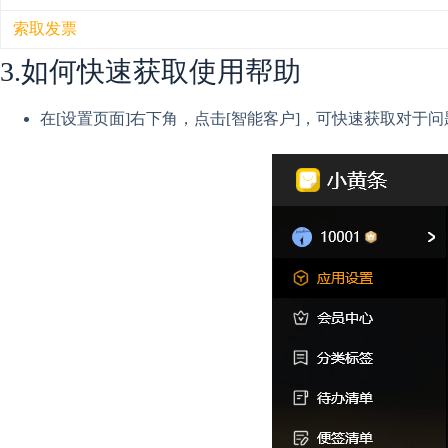
按日期显示已经完成的待办、已归档的便签
支持同步的第三方日历类型如下
可以灵活设置每N天/N周/N月/N年重复规则
底部过滤器可以筛选待办、便签
索取发票
企业微信日历
了解更多
退款政策
PC端归档页面底部工具条可以导出所有待办、便签
钉钉日历
3.如何快速获取使用帮助
因各渠道政策不同，7天无理由退款目前支持使
导出所有未删除的待办、便签
飞书日历
准备发票资料
的的订单
导出所有已删除的待办、便签
QQ邮箱日历
订单记录页面截图
超出7天则无法退款（以发起退款时间 – 购买时
Exchange邮箱日历
在[设置页面]右下角，点击[智能客户]，可快速获取对于
截图路径：
每90天，只能退款一次，如退款后再购买，请慎
CalDav日历
PC：PC客户端 → 设置 → 会员权益 
注销账号不会自动退款，如购买后不满意，需要
微软账号日历
App：我的 → 会员 → 右上角订单页
操作退款
暂时只支持读取，不支持编辑
发票抬头
操作退款后，会员费用将按原支付方式原路退回
管理入口
公司名称
退款时效
PC：[设置] → [日历同步]
统一社会信用代码/纳税人识别号
微信支付：1分钟内到账
App：[我的] → [日历同步]
发送邮件
鸿蒙应用内购买：需审批，预计3-7个工作日到账
了解更多
邮件地址：service@yynote.cn
系统会自动处理退款请求，将按照原支付方式退
邮件主题：小黄条会员发票
知
邮件内容
退款方式
订单记录页面截图
PC：[设置] → [会员中心] → [会员订单&退款] 
发票抬头
鸿蒙：[我的] → [会员中心] → [订单/退款] → 
公司名称
App：[我的] → [会员中心] → [订单/退款] → 自
统一社会信用代码/纳税人识别号
iOS、Google已调整为订阅模式，不支持退款
默认为数电票（普通发票）
了解更多
开票时效