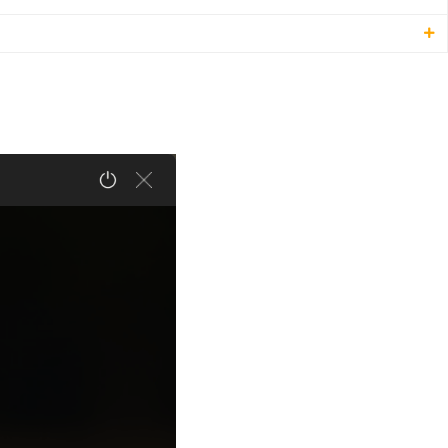
设置按钮，选择[插件设置]
小时内完成的待办]
可
面上有小黄条图标。如果没有，请重新安装小黄条软件。
鼠标右键单击小黄条图标，弹出右键菜单。
以管理员身份运行”选项。
统右下角的托盘图标，打开设置界面，在设置界面的右下角可
小黄条的设置界面，找到“开机自动启动”选项，并确保其开
便签数据
管家等安全软件，是否阻止了小黄条自动启动