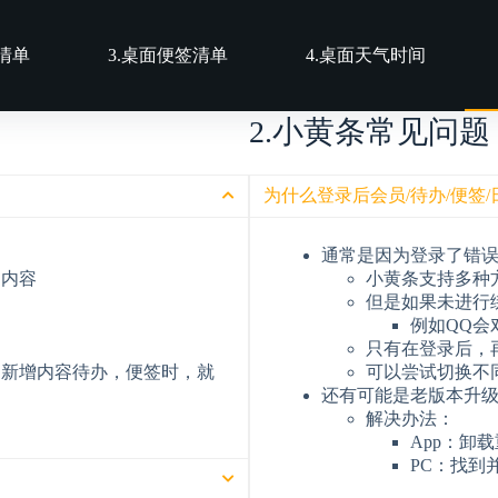
历清单
3.桌面便签清单
4.桌面天气时间
2.小黄条常见问题
为什么登录后会员/待办/便签
通常是因为登录了错
的内容
小黄条支持多种
但是如果未进行
例如QQ会
只有在登录后，
，新增内容待办，便签时，就
可以尝试切换不
还有可能是老版本升
解决办法：
App：卸
PC：找到并