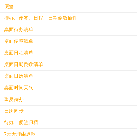
便签
包含待办、日程、倒计日三种类型
待办：待办事项，只显示在待办清单上
待办、便签、日程、日期倒数插件
简单的文本便签
日程：需要设置开始、结束时间，会同时显示在
也可以按完成日期归档
桌面待办清单
日期倒数：需要设置目标日期，在待办清单上会
从V25.08.01版本开始，整合了待办、便签、日程、
了解更多
按完成日期自动归档
2025年8月的第1个版本
桌面便签清单
了解更多
待办清单可以理解为待办的集合，按照设置的规则，
可以同时放置多个插件在桌面上，并显示不同的清单
显示所有未归档的待办
桌面日程清单
[设置] → [应用设置] → 待办/便签插件可以控制
便签清单可以理解为便签的集合，按照设置的规则，
显示有指定标签的待办
桌面插件 → 右上角[设置]菜单 → 增加桌面插件
显示所有未归档的便签
桌面日期倒数清单
显示在24小时内完成的待办
鼠标悬停在桌面插件上，在左上角的清单选择清
以时间轴的方式显示日程，相较于日历来说，界面更
显示有指定标签的便签
默认按照创建时间排序，创建时间早的在最上面
程、日期倒数清单之间自由切换
日程
桌面日历清单
显示在24小时内归档的便签
拖拽待办前面的圆点可以排序
只显示日期倒数类型的待办
日期倒数
默认按照创建时间排序，创建时间早的在最上面
已置顶、已完成的待办事项无法排序
按目标日排序，目标日最早的在最上面
桌面时间天气
重复待办（日程、日期倒数）
拖拽便签前面的圆点可以排序
设置入口：
显示日程、倒计日类型的待办事项、重复待办
只显示T-7 – T+30的日程
已置顶、已归档的便签无法排序
PC：桌面插件右上角 → [设置] → [清单设置]
打开侧边栏，可以拖拽待办到日历，快速为待办事项
重复待办
可以输入一句话日程，自动识别日程时间
设置入口：
PC：[设置] → [待办清单]
显示时间、日期、农历、星期
事项转换成日程类型，进行日程规划
了解更多
PC：桌面插件右上角 → [设置] → [清单设置]
App：[我的] → [待办清单]
显示天气、天气预报、极端天气预警
日历同步
在月历、周历、日历上可以拖动日程，快速调整日程
PC：[设置] → [便签清单]
重复待办是一个规则，
在程序启动后，被触发才能生
了解更多
两种尺寸、可以隐藏天气预报
在月历上可以设置显示法定节假日的放假安排、农历
App：[我的] → [便签清单]
数）
待办、便签归档
必须先设置地点才能显示天气和天气预警
了解更多
同步第三方日历，并显示在电脑和手机的日历清单、
了解更多
触发重复待办必须依赖客户端启动。主要是为了避免
了解更多
日历同步可能存在15分钟左右的延迟
7天无理由退款
事项