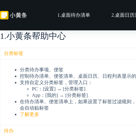
跳
至
1.桌面待办清单
2.桌面日
内
容
1.小黄条帮助中心
分类标签
分类待办事项、便签
控制待办清单、便签清单、桌面日历、日程列表显示
支持自定义分类标签，管理入口：
PC：[设置] → [分类标签]
App：[我的] → [分类标签]
在待办清单、便签清单上，如果设置了标签过滤规则
会自动贴标签
了解更多
待办