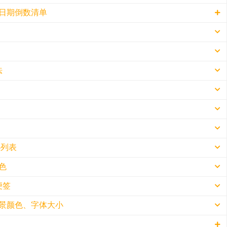
日期倒数清单
上
单切换按钮
WPF窗口的系统限制，当点击桌面时，小黄条所有桌面插件都会被
换选项
法
完成切换
活所有窗口，会导致小黄条桌面插件暂时无法嵌入桌面
止维护
窗口即可恢复小黄条插件的嵌入桌面功能
或历史版本问题导致本地出现脏数据，程序无法正常响应
，程序无法正常响应
软应用商店搜索小黄条进行安装
脑，需要使用域账号登录系统
→ 我的文档 → YYNote文件夹 → 删除
整个YYNote文件夹
小黄条文件夹
桌面运维团队）为了公司网络安全避免恶意入侵，通常会限制
→ 我的文档 → YYNote文件夹 → 删除
整个YYNote文件夹
可
办列表
可
应用设置
的设置图标，在菜单中选择应用设置
色
装的应用
队（桌面运维团队）人员协助安装
下角小黄条托盘图标，进入应用设置
击右侧的…，选择卸载即可
队（桌面运维团队）申请使用系统管理员权限安装
箭头
便签
程、日期倒数插件
删除C:\Program Files (x86)\YYNote文件夹
错弹窗截图发送至service@yynote.cn，我们会跟进解决
鼠标右键菜单，选择颜色即刻
以快速拖拽待办到右侧的日历/周历，快速规划日程，拖拽后
日程/日期倒数插件 数量
的文档 → YYNote文件夹 → 删除YYNote文件夹
景颜色、字体大小
始结束日期时间
关闭插件
设置按钮，选择[清单设置]
范围：所有未完成的，且未设置开始、结束日期时间、日期倒
待办/便签清单] → 选择对应清单