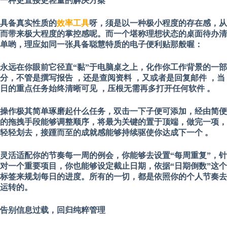
一种更直接
更轻量的解决方案
具备真实性质的
效率工具
呀，须是以一种极小程度的存在感，从
而带来极大程度的掌控感呢。而一个堪称理想状态的桌面待办清
单哟，理应如同一张具备聪慧特质的电子便利贴那般喔：
永远在你眼前
它径直“黏”于电脑桌之上，化作你工作背景的一部
分，不管是撰写报告 ，还是查阅资料 ，又或者是回复邮件 ，当
日的重点任务始终清晰可见 ，压根无需再多打开任何软件 。
操作极其简单
琢磨起什么任务，双击一下子便可添加，经由简便
的拖拽手段能够调整顺序，将最为关键的置于顶端，做完一项，
轻轻划去，接踵而至的成就感能够持续驱使你达成下一个 。
灵活适配你的节奏
每一周的例会，你能够去设置“每周重复”，针
对一个重要项目，你也能够设定截止日期，依据“日期倒数”这个
标签来规划每日的进度。所有的一切，都是依照你的个人节奏去
运转的。
告别信息过载，回归纯粹管理