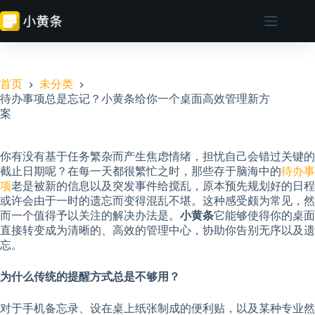
跳
至
内
容
首页
未分类
待办事项总是忘记？小黄条给你一个桌面高效管理新方
案
你有没有基于任务繁杂而产生焦虑情绪，担忧自己会错过关键的
截止日期呢？在每一天都很繁忙之时，那些存于脑海中的
待办事
项
老是被新的信息以及突发事件给搅乱，原本预先规划好的日程
或许会由于一时的遗忘而变得混乱不堪。这种感受颇为常见，然
而一个值得予以关注的解决办法是。
小黄条
它能够使得你的桌面
直接转变成为清晰的、高效的管理中心，协助你告别无序以及遗
忘。
为什么传统的提醒方式总是不够用？
对于手机备忘录、设在桌上纸张制成的便利贴，以及某种专业然