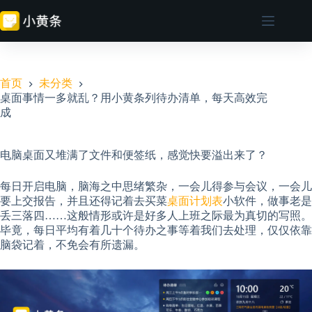
跳
至
内
容
首页
未分类
桌面事情一多就乱？用小黄条列待办清单，每天高效完
成
电脑桌面又堆满了文件和便签纸，感觉快要溢出来了？
每日开启电脑，脑海之中思绪繁杂，一会儿得参与会议，一会儿
要上交报告，并且还得记着去买菜
桌面计划表
小软件，做事老是
丢三落四……这般情形或许是好多人上班之际最为真切的写照。
毕竟，每日平均有着几十个待办之事等着我们去处理，仅仅依靠
脑袋记着，不免会有所遗漏。