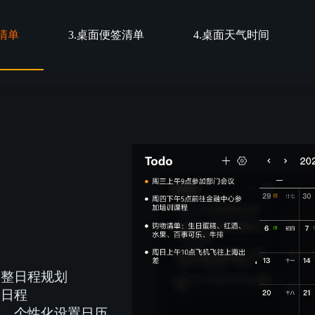
历清单
3.桌面便签清单
4.桌面天气时间
调整日程规划
复日程
程、个性化设置日历