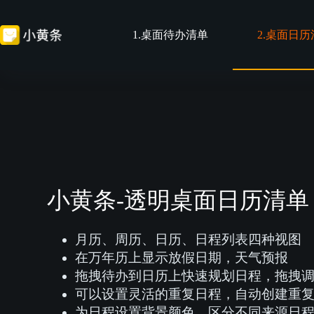
跳
至
1.桌面待办清单
2.桌面日
内
容
小黄条-透明桌面日历清单
月历、周历、日历、日程列表四种视图
在万年历上显示放假日期，天气预报
拖拽待办到日历上快速规划日程，拖拽
可以设置灵活的重复日程，自动创建重
为日程设置背景颜色，区分不同来源日