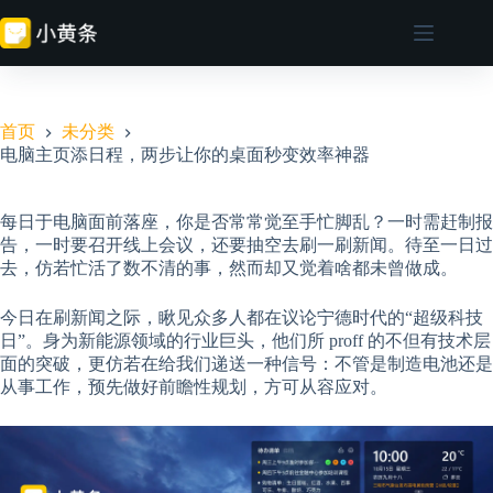
跳
至
内
容
首页
未分类
电脑主页添日程，两步让你的桌面秒变效率神器
每日于电脑面前落座，你是否常常觉至手忙脚乱？一时需赶制报
告，一时要召开线上会议，还要抽空去刷一刷新闻。待至一日过
去，仿若忙活了数不清的事，然而却又觉着啥都未曾做成。
今日在刷新闻之际，瞅见众多人都在议论宁德时代的“超级科技
日”。身为新能源领域的行业巨头，他们所 proff 的不但有技术层
面的突破，更仿若在给我们递送一种信号：不管是制造电池还是
从事工作，预先做好前瞻性规划，方可从容应对。