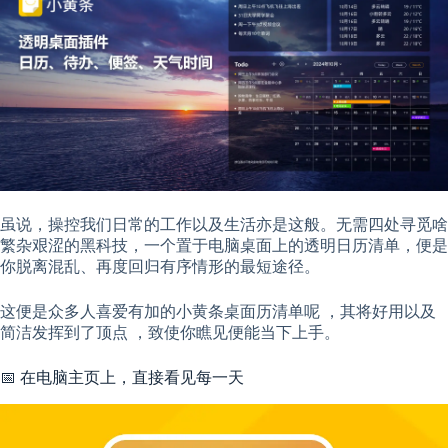
虽说，操控我们日常的工作以及生活亦是这般。无需四处寻觅啥
繁杂艰涩的黑科技，一个置于电脑桌面上的透明日历清单，便是
你脱离混乱、再度回归有序情形的最短途径。
这便是众多人喜爱有加的小黄条桌面历清单呢 ，其将好用以及
简洁发挥到了顶点 ，致使你瞧见便能当下上手。
📅 在电脑主页上，直接看见每一天