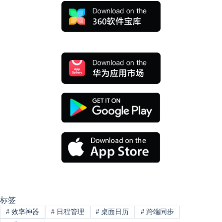
标签
#
效率神器
#
日程管理
#
桌面日历
#
跨端同步