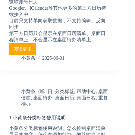
微软账号日历
Googler、ICalendar等其他更多的第三方日历持
续接入中
目前只支持单向获取数据，不支持编辑、反向
同步
第三方日历只会显示在桌面日历清单、桌面日
程清单上，不会显示在桌面待办清单上
阅读更多
8.
小
小黄条
2025-06-01
黄
条
日
历
同
小黄条
,
倒计日
,
分类标签
,
帮助中心
,
桌面
步
便签
,
桌面待办
,
桌面日历
,
桌面日程
,
重复
使
待办
用
说
明
1.小黄条分类标签使用说明
小黄条分类标签使用说明。怎么控制桌面清单
显示的内容；怎么在添加待办、便签时自动贴