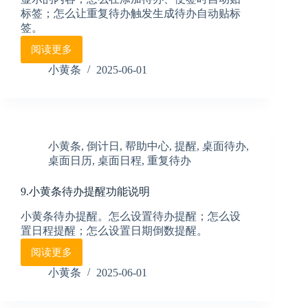
标签；怎么让重复待办触发生成待办自动贴标
签。
阅读更多
1.
小
小黄条
2025-06-01
黄
条
分
类
标
小黄条
,
倒计日
,
帮助中心
,
提醒
,
桌面待办
,
签
桌面日历
,
桌面日程
,
重复待办
使
用
说
9.小黄条待办提醒功能说明
明
小黄条待办提醒。怎么设置待办提醒；怎么设
置日程提醒；怎么设置日期倒数提醒。
阅读更多
9.
小
小黄条
2025-06-01
黄
条