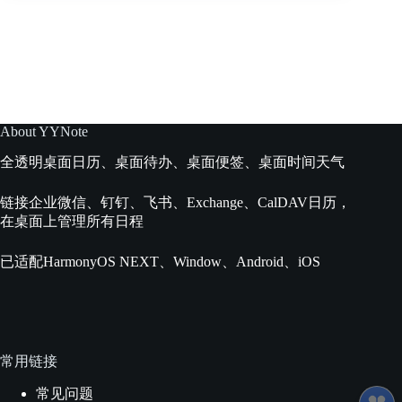
桌
面
待
办
清
单
使
用
About YYNote
说
全透明桌面日历、桌面待办、桌面便签、桌面时间天气
明
链接企业微信、钉钉、飞书、Exchange、CalDAV日历，
在桌面上管理所有日程
已适配HarmonyOS NEXT、Window、Android、iOS
常用链接
常见问题