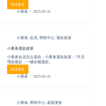
阅读更多
6.
小
小黄条
2025-05-31
黄
条
桌
面
天
小黄条
,
会员
,
帮助中心
,
退款政策
气
时
小黄条退款政策
间
使
小黄条会员怎么退款；小黄条退款政策；7天无
用
理由退款，一键全额退款。
说
明
阅读更多
小
黄
小黄条
2025-05-31
条
退
款
政
策
小黄条
,
帮助中心
,
桌面便签