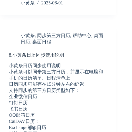
么
小黄条
2025-06-01
添
加
待
办
清
小黄条
,
同步第三方日历
,
帮助中心
,
桌面
单、
日历
,
桌面日程
便
签
8.小黄条日历同步使用说明
清
单、
小黄条日历同步使用说明
日
小黄条可以同步第三方日历，并显示在电脑和
程
手机的日历清单、日程清单上
清
日历同步可能存在15分钟左右的延迟
单
支持同步的第三方日历类型如下：
到
手
企业微信日历
机
钉钉日历
桌
飞书日历
面
QQ邮箱日历
CalDAV日历：
Exchange邮箱日历