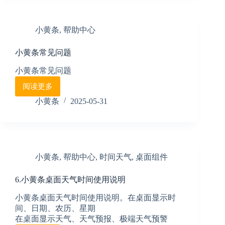
待
办
提
小黄条
,
帮助中心
醒
功
小黄条常见问题
能
说
小黄条常见问题
明
阅读更多
小
黄
小黄条
2025-05-31
条
常
见
问
题
小黄条
,
帮助中心
,
时间天气
,
桌面组件
6.小黄条桌面天气时间使用说明
小黄条桌面天气时间使用说明。在桌面显示时
间、日期、农历、星期
在桌面显示天气、天气预报、极端天气预警