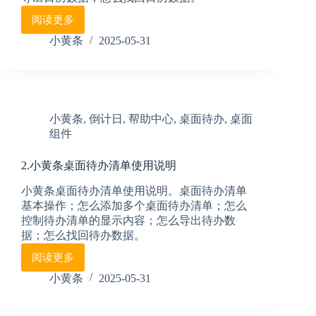
阅读更多
4.
小
小黄条
2025-05-31
黄
条
桌
面
日
小黄条
,
倒计日
,
帮助中心
,
桌面待办
,
桌面
历
组件
清
单
使
2.小黄条桌面待办清单使用说明
用
小黄条桌面待办清单使用说明。桌面待办清单
说
基本操作；怎么添加多个桌面待办清单；怎么
明
控制待办清单的显示内容；怎么导出待办数
据；怎么找回待办数据。
阅读更多
2.
小
小黄条
2025-05-31
黄
条