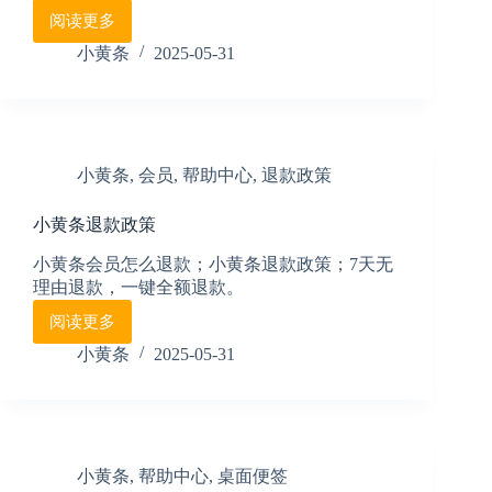
阅读更多
6.
小
小黄条
2025-05-31
黄
条
桌
面
天
小黄条
,
会员
,
帮助中心
,
退款政策
气
时
小黄条退款政策
间
使
小黄条会员怎么退款；小黄条退款政策；7天无
用
理由退款，一键全额退款。
说
明
阅读更多
小
黄
小黄条
2025-05-31
条
退
款
政
策
小黄条
,
帮助中心
,
桌面便签