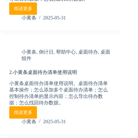
阅读更多
4.
小
小黄条
2025-05-31
黄
条
桌
面
日
小黄条
,
倒计日
,
帮助中心
,
桌面待办
,
桌面
历
组件
清
单
使
2.小黄条桌面待办清单使用说明
用
小黄条桌面待办清单使用说明。桌面待办清单
说
基本操作；怎么添加多个桌面待办清单；怎么
明
控制待办清单的显示内容；怎么导出待办数
据；怎么找回待办数据。
阅读更多
2.
小
小黄条
2025-05-31
黄
条