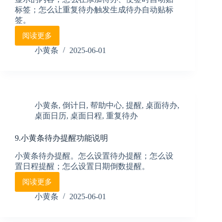
标签；怎么让重复待办触发生成待办自动贴标
签。
阅读更多
1.
小
小黄条
2025-06-01
黄
条
分
类
标
小黄条
,
倒计日
,
帮助中心
,
提醒
,
桌面待办
,
签
桌面日历
,
桌面日程
,
重复待办
使
用
说
9.小黄条待办提醒功能说明
明
小黄条待办提醒。怎么设置待办提醒；怎么设
置日程提醒；怎么设置日期倒数提醒。
阅读更多
9.
小
小黄条
2025-06-01
黄
条