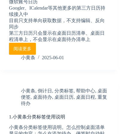
微软账号日历
Googler、ICalendar等其他更多的第三方日历持
续接入中
目前只支持单向获取数据，不支持编辑、反向
同步
第三方日历只会显示在桌面日历清单、桌面日
程清单上，不会显示在桌面待办清单上
阅读更多
8.
小
小黄条
2025-06-01
黄
条
日
历
同
小黄条
,
倒计日
,
分类标签
,
帮助中心
,
桌面
步
便签
,
桌面待办
,
桌面日历
,
桌面日程
,
重复
使
待办
用
说
明
1.小黄条分类标签使用说明
小黄条分类标签使用说明。怎么控制桌面清单
显示的内容；怎么在添加待办、便签时自动贴