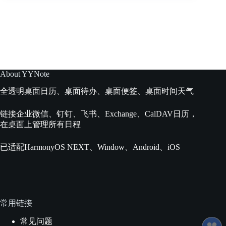
桌
面
待
办
清
单
使
用
About YYNote
说
全透明桌面日历、桌面待办、桌面便签、桌面时间天气
明
链接企业微信、钉钉、飞书、Exchange、CalDAV日历，
在桌面上管理所有日程
已适配HarmonyOS NEXT、Window、Android、iOS
常用链接
常见问题