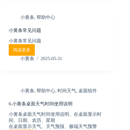
待
办
提
小黄条
,
帮助中心
醒
功
小黄条常见问题
能
说
小黄条常见问题
明
阅读更多
小
黄
小黄条
2025-05-31
条
常
见
问
题
小黄条
,
帮助中心
,
时间天气
,
桌面组件
6.小黄条桌面天气时间使用说明
小黄条桌面天气时间使用说明。在桌面显示时
间、日期、农历、星期
在桌面显示天气、天气预报、极端天气预警