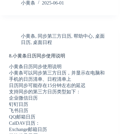
么
小黄条
2025-06-01
添
加
待
办
清
小黄条
,
同步第三方日历
,
帮助中心
,
桌面
单、
日历
,
桌面日程
便
签
8.小黄条日历同步使用说明
清
单、
小黄条日历同步使用说明
日
小黄条可以同步第三方日历，并显示在电脑和
程
手机的日历清单、日程清单上
清
日历同步可能存在15分钟左右的延迟
单
支持同步的第三方日历类型如下：
到
手
企业微信日历
机
钉钉日历
桌
飞书日历
面
QQ邮箱日历
CalDAV日历：
Exchange邮箱日历