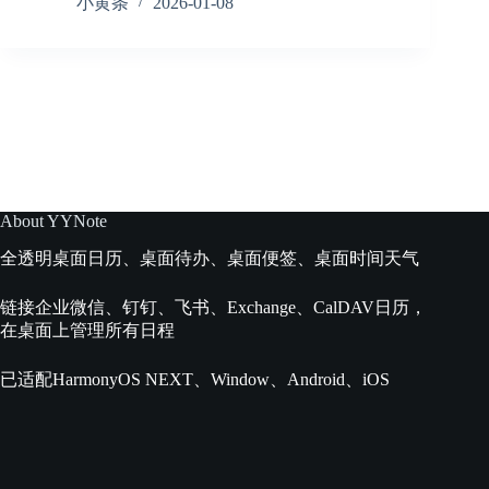
脑
小黄条
2026-01-08
目
桌
了
面
然
透
明
日
程
表
设
置
全
About YYNote
攻
全透明桌面日历、桌面待办、桌面便签、桌面时间天气
略，
一
眼
链接企业微信、钉钉、飞书、Exchange、CalDAV日历，
掌
在桌面上管理所有日程
握
所
已适配HarmonyOS NEXT、Window、Android、iOS
有
待
办
事
项