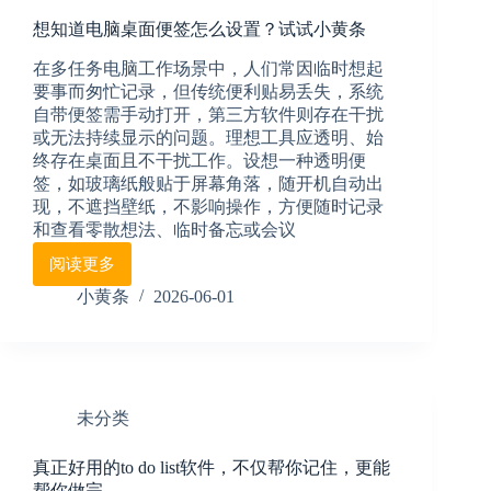
备
想知道电脑桌面便签怎么设置？试试小黄条
忘
录，
在多任务电脑工作场景中，人们常因临时想起
推
要事而匆忙记录，但传统便利贴易丢失，系统
荐
自带便签需手动打开，第三方软件则存在干扰
小
或无法持续显示的问题。理想工具应透明、始
黄
终存在桌面且不干扰工作。设想一种透明便
条
签，如玻璃纸般贴于屏幕角落，随开机自动出
现，不遮挡壁纸，不影响操作，方便随时记录
和查看零散想法、临时备忘或会议
阅读更多
想
知
小黄条
2026-06-01
道
电
脑
桌
面
未分类
便
签
真正好用的to do list软件，不仅帮你记住，更能
怎
帮你做完