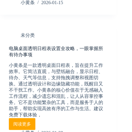
程
小黄条
2026-01-15
总
混
乱？
试
试
未分类
这
个
电脑桌面透明日程表设置全攻略，一眼掌握所
能
有待办事项
记
日
小黄条是一款透明桌面日程表，旨在提升工作
程
效率。它简洁直观，与壁纸融合，显示日程、
的
待办、天气等信息，支持拖拽调整和视图切
智
换。通过透明设计和边缘隐藏功能，既醒目又
能
不干扰工作。小黄条的核心价值在于无感融入
日
历，
工作流程，减少遗忘和混乱，让人从容掌控事
让
务。它不是功能繁杂的工具，而是服务于人的
你
助手，帮助实现高效有序的工作与生活。建议
的
免费下载体验，
时
阅读更多
间
电
一