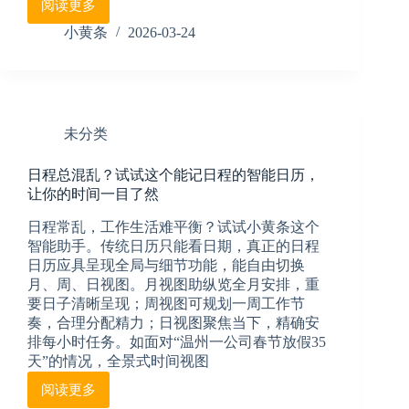
阅读更多
电
排
脑
不
小黄条
2026-03-24
桌
再
面
靠
待
脑
办
记
清
未分类
单
一
日程总混乱？试试这个能记日程的智能日历，
眼
让你的时间一目了然
看
清
日程常乱，工作生活难平衡？试试小黄条这个
今
智能助手。传统日历只能看日期，真正的日程
日
日历应具呈现全局与细节功能，能自由切换
要
月、周、日视图。月视图助纵览全月安排，重
事
要日子清晰呈现；周视图可规划一周工作节
奏，合理分配精力；日视图聚焦当下，精确安
排每小时任务。如面对“温州一公司春节放假35
天”的情况，全景式时间视图
阅读更多
日