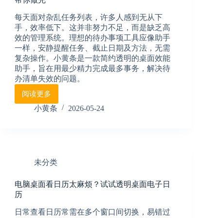
么
设
每天面对杂乱任务列表，许多人感到无从下
置？
手，效率低下。这并非努力不足，而是缺乏高
试
效的管理系统。理想的待办事项工具应像助手
试
一样，安静提醒任务、截止日期及方法，无需
小
复杂操作。小黄条是一款简约透明的桌面效能
黄
条
助手，旨在用最少精力完成最多事务，解决待
办清单失效的问题。
阅读更多
真
正
小黄条
2026-05-24
好
用
的
to
do
未分类
list
软
件，
电脑桌面看日历太麻烦？试试透明桌面电子日
不
历
仅
日常查看日历常需在多个窗口间切换，易错过
帮