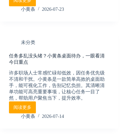
阅读更多
任
务
小黄条
2026-07-23
太
多
记
不
住？
未分类
小
黄
任务多乱没头绪？小黄条桌面待办，一眼看清
条
今日重点
极
简
许多职场人士常感忙碌却低效，因任务优先级
待
不清和干扰。小黄条是一款简单高效的桌面助
办
手，能可视化工作，告别记忆负担。其清晰清
清
单功能可高亮重要事项，让核心任务一目了
单，
然，帮助用户聚焦当下，提升效率。
让
工
阅读更多
任
作
务
井
小黄条
2026-07-14
多
井
乱
有
没