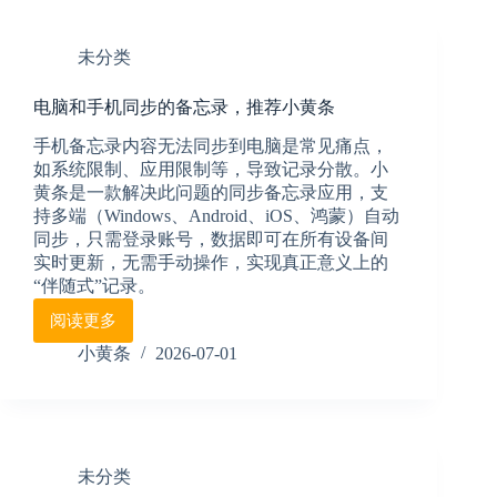
条
头
绪？
未分类
小
黄
电脑和手机同步的备忘录，推荐小黄条
条
桌
手机备忘录内容无法同步到电脑是常见痛点，
面
如系统限制、应用限制等，导致记录分散。小
待
黄条是一款解决此问题的同步备忘录应用，支
办，
持多端（Windows、Android、iOS、鸿蒙）自动
一
同步，只需登录账号，数据即可在所有设备间
眼
实时更新，无需手动操作，实现真正意义上的
看
清
“伴随式”记录。
今
阅读更多
电
日
脑
重
小黄条
2026-07-01
和
点
手
机
同
步
未分类
的