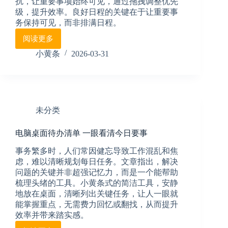
扰，让重要事项始终可见，通过拖拽调整优先
电
子
级，提升效率。良好日程的关键在于让重要事
日
务保持可见，而非排满日程。
历
阅读更多
每
天
小黄条
2026-03-31
事
情
一
多
就
未分类
乱？
用
电脑桌面待办清单 一眼看清今日要事
桌
面
事务繁多时，人们常因健忘导致工作混乱和焦
待
虑，难以清晰规划每日任务。文章指出，解决
办
问题的关键并非超强记忆力，而是一个能帮助
清
梳理头绪的工具。小黄条式的简洁工具，安静
单，
地放在桌面，清晰列出关键任务，让人一眼就
让
能掌握重点，无需费力回忆或翻找，从而提升
日
程
效率并带来踏实感。
安