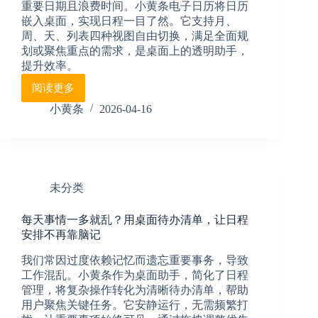
重要日期且浪费时间。小黄条电子日历将日历
你
记
嵌入桌面，实现日程一目了然。它支持月、
住，
周、天、列表四种视图自由切换，满足全面规
更
划或聚焦重点的需求，是桌面上的透明助手，
能
提升效率。
帮
阅读更多
你
电
做
脑
小黄条
2026-04-16
完
桌
面
看
日
历
未分类
太
麻
每天事情一多就乱？用桌面待办清单，让日程
烦？
安排不再靠脑记
试
试
我们常因过度依赖记忆而遗忘重要事务，导致
透
工作混乱。小黄条作为桌面助手，简化了日程
明
管理，将复杂操作转化为清晰待办清单，帮助
桌
用户聚焦关键任务。它安静运行，无需频繁打
面