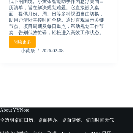
低下的困境。小黄条智能助手作为悬浮桌面日
待
历清单，旨在解决规划难题。它直接嵌入桌
办，
面，提供月份、周、日等多种视图自由切换，
一
助用户清晰掌控时间全貌。通过直观展示关键
目
了
节点、项目周期及每日重点，帮助规划工作节
然
奏，告别低效忙碌，轻松进入高效工作状态。
不
阅读更多
桌
遗
面
忘
小黄条
2026-02-08
日
历
软
件
推
荐：
告
别
混
乱，
About YYNote
春
全透明桌面日历、桌面待办、桌面便签、桌面时间天气
节
后