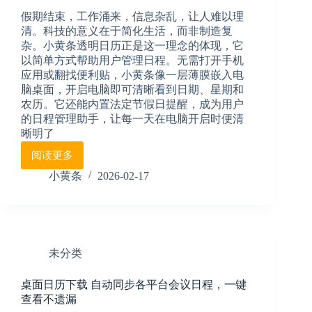
置？
假期结束，工作涌来，信息杂乱，让人难以理
小
清。科技的意义在于简化生活，而非制造复
黄
杂。小黄条透明日历正是这一理念的体现，它
条
以简单方式帮助用户管理日程。无需打开手机
插
应用或翻找便利贴，小黄条像一层薄膜嵌入电
件
同
脑桌面，开启电脑即可清晰看到日期、星期和
步
农历。它还能内置法定节假日提醒，成为用户
日
的日程管理助手，让每一天在电脑开启时便清
程
晰明了
很
阅读更多
实
桌
用
面
小黄条
2026-02-17
透
明
日
历
小
未分类
黄
条，
桌面日历下载 自动同步各平台会议日程，一键
贴
查看不遗漏
在