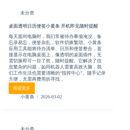
开
题
始
怎
未分类
么
破？
桌面透明日历便签小黄条 开机即见随时提醒
小
黄
每天面对电脑时，我们常被待办事项淹没，备
条
忘录易忘，便签杂乱，软件切换繁琐。小黄条
桌
应用工具能将待办清单、日历和便签整合，直
面
接显示在电脑桌面上，像透明的桌面插件，无
日
需切换即可一目了然，随时提醒。它解决了信
历
息繁杂的问题，如同机器人需要高效大脑，我
软
件
们工作生活也需要清晰的“指挥中心”。随手记录
来
方便，无需再费周折寻找，
帮
阅读更多
桌
忙
面
小黄条
2026-03-02
透
明
日
历
便
未分类