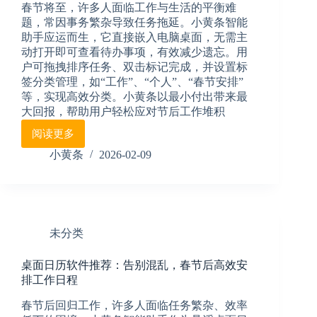
春节将至，许多人面临工作与生活的平衡难
台
题，常因事务繁杂导致任务拖延。小黄条智能
会
助手应运而生，它直接嵌入电脑桌面，无需主
议
动打开即可查看待办事项，有效减少遗忘。用
日
户可拖拽排序任务、双击标记完成，并设置标
程，
一
签分类管理，如“工作”、“个人”、“春节安排”
键
等，实现高效分类。小黄条以最小付出带来最
查
大回报，帮助用户轻松应对节后工作堆积
看
阅读更多
不
桌
遗
面
小黄条
2026-02-09
漏
日
历
记
事
本：
未分类
春
节
桌面日历软件推荐：告别混乱，春节后高效安
安
排工作日程
排
工
春节后回归工作，许多人面临任务繁杂、效率
作