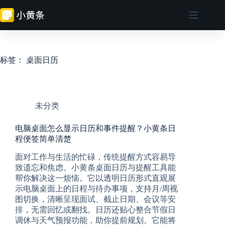
跳
至
内
容
标签：
桌面日历
未分类
电脑桌面怎么显示日历和事件提醒？小黄条日
程便签简单清楚
面对工作与生活的忙碌，传统提醒方式容易导
致遗忘和焦虑。小黄条桌面日历与提醒工具能
帮你解决这一烦恼。它以透明日历形式直观展
示电脑桌面上的日程与待办事项，支持月/周视
图切换，清晰呈现面试、截止日期、会议等安
排，无需回忆或翻找。日历还贴心整合节假日
调休与天气预报功能，助你提前规划。它能将