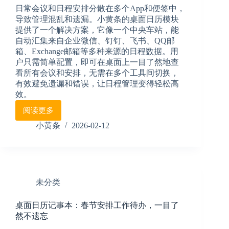
电
日常会议和日程安排分散在多个App和便签中，
脑
导致管理混乱和遗漏。小黄条的桌面日历模块
上
提供了一个解决方案，它像一个中央车站，能
的
自动汇集来自企业微信、钉钉、飞书、QQ邮
日
箱、Exchange邮箱等多种来源的日程数据。用
程
管
户只需简单配置，即可在桌面上一目了然地查
理
看所有会议和安排，无需在多个工具间切换，
助
有效避免遗漏和错误，让日程管理变得轻松高
手
效。
阅读更多
桌
面
小黄条
2026-02-12
日
历
下
载
自
未分类
动
同
桌面日历记事本：春节安排工作待办，一目了
步
然不遗忘
各
平