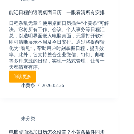
签
小
能记日程的透明桌面日历，一眼看清所有安排
黄
条
日程杂乱无章？使用桌面日历插件“小黄条”可解
开
决。它将所有工作、会议、个人事务等日程汇
机
总，以透明界面嵌入电脑桌面，无需打开软件
即
即可清晰展示本周及今日安排。通过将提醒转
见
化为“看见”，帮助用户时刻掌握日程，提升效
随
率。此外，它支持整合企业微信、钉钉、邮箱
时
提
等多种来源的日程，实现一站式管理，让每一
醒
天都清爽有序。
阅读更多
能
记
小黄条
2026-02-26
日
程
的
透
明
未分类
桌
面
电脑桌面添加日历怎么设置？小黄条插件同步
日