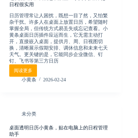
日程很实用
历，
一
日历管理常让人困扰，既想一目了然，又怕繁
眼
杂干扰。许多人在桌面上放置日历，希望随时
看
掌握全局，但传统方式易丢失或忘记查看。小
清
黄条桌面日历插件应运而生，它无需主动打
所
开，直接嵌入桌面，提供月、周、日视图切
有
安
换，清晰展示假期安排、调休信息和未来七天
排
天气。更关键的是，它能同步企业微信、钉
钉、飞书等第三方日历
阅读更多
电
脑
小黄条
2026-02-24
桌
面
添
加
日
未分类
历
怎
桌面透明日历小黄条，贴在电脑上的日程管理
么
助手
设