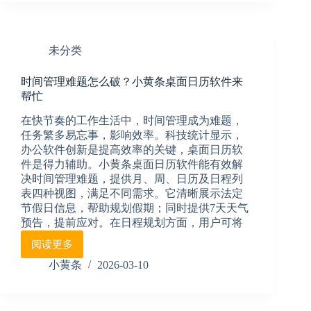
便
显
签
示
简
神
单
未分类
器，
清
让
楚
时间管理难题怎么破？小黄条桌面日历软件来
重
帮忙
要
日
在快节奏的工作生活中，时间管理成为难题，
子
任务繁多易忘事，影响效率。科技统计显示，
不
办公软件创新是提高效率的关键，桌面日历软
再
件是得力辅助。小黄条桌面日历软件能有效解
错
决时间管理难题，提供月、周、日历及日程列
过，
品
表四种视图，满足不同需求。它清晰展示法定
质
节假日信息，帮助规划假期；同时提供7天天气
生
预告，提前应对。在日程规划方面，用户可将
活
阅读更多
从
时
清
间
小黄条
2026-03-10
晰
管
规
理
划
难