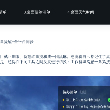
历清单
3.桌面便签清单
4.桌面天气时间
量提醒+全平台同步
目截止期限、备忘琐事搅和成一团乱麻。总觉得自己都记住了桌
是，还得在不同工具之间反复进行切换：工作群里消息一条紧接