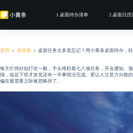
跳
至
1.桌面待办清单
2.桌面日
内
容
首页
未分类
桌面任务太多老忘记？用小黄条桌面待办，轻
每天忙得好似打仗一般，手头堆积着七八项任务，开会通知、项
报，临近下班才发觉还有一半事情没完成。更让人注意力分散的
偏在最需要之际被忽略掉了。