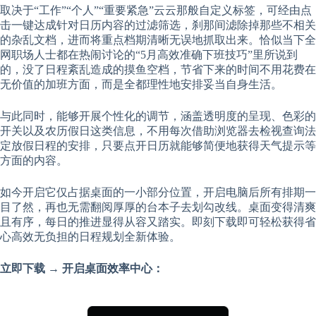
取决于“工作”“个人”“重要紧急”云云那般自定义标签，可经由点
击一键达成针对日历内容的过滤筛选，刹那间滤除掉那些不相关
的杂乱文档，进而将重点档期清晰无误地抓取出来。恰似当下全
网职场人士都在热闹讨论的“5月高效准确下班技巧”里所说到
的，没了日程紊乱造成的摸鱼空档，节省下来的时间不用花费在
无价值的加班方面，而是全都理性地安排妥当自身生活。
与此同时，能够开展个性化的调节，涵盖透明度的呈现、色彩的
开关以及农历假日这类信息，不用每次借助浏览器去检视查询法
定放假日程的安排，只要点开日历就能够简便地获得天气提示等
方面的内容。
如今开启它仅占据桌面的一小部分位置，开启电脑后所有排期一
目了然，再也无需翻阅厚厚的台本子去划勾改线。桌面变得清爽
且有序，每日的推进显得从容又踏实。即刻下载即可轻松获得省
心高效无负担的日程规划全新体验。
立即下载 → 开启桌面效率中心：