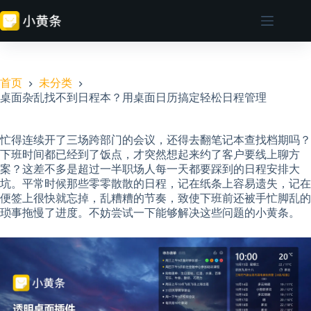
跳
至
内
容
首页
未分类
桌面杂乱找不到日程本？用桌面日历搞定轻松日程管理
忙得连续开了三场跨部门的会议，还得去翻笔记本查找档期吗？
下班时间都已经到了饭点，才突然想起来约了客户要线上聊方
案？这差不多是超过一半职场人每一天都要踩到的日程安排大
坑。平常时候那些零零散散的日程，记在纸条上容易遗失，记在
便签上很快就忘掉，乱糟糟的节奏，致使下班前还被手忙脚乱的
琐事拖慢了进度。不妨尝试一下能够解决这些问题的小黄条。