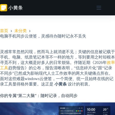
跳
至
内
容
首页
未分类
电脑手机同步云便签，灵感待办随时记永不丢失
灵感常常忽然闪现，然而马上就消逝不见；关键的信息被记载于
手机、电脑、纸质笔记本等不一样的地方，等到要用之时却根本
寻觅不到，这大概是好多人的日常烦恼。伴随近期《2026年
效率
工具
趋势报告》的公布，报告清晰表明，“信息碎片化”跟“记录
不同步”已然成为影响现代人士工作效率的两大关键痛点所在。
面对这些难题windows云便签，一个简便、统一且始终在线的记
录工具显得格外重要。这正是
小黄条
设计的初衷。
你的专属“第二大脑”：随时记录，自动同步